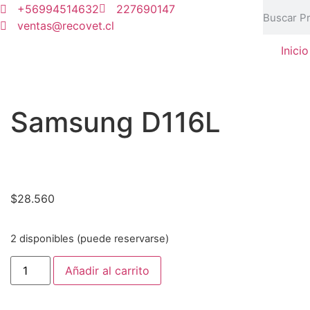
+56994514632
227690147
ventas@recovet.cl
Inicio
Samsung D116L
$
28.560
2 disponibles (puede reservarse)
Añadir al carrito