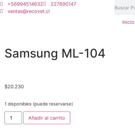
+56994514632
227690147
ventas@recovet.cl
Inicio
Samsung ML-104
$
20.230
1 disponibles (puede reservarse)
Añadir al carrito