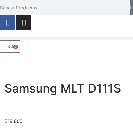
$
0
0
Samsung MLT D111S
$
19.800