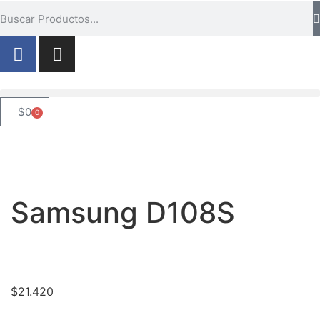
$
0
0
Samsung D108S
$
21.420